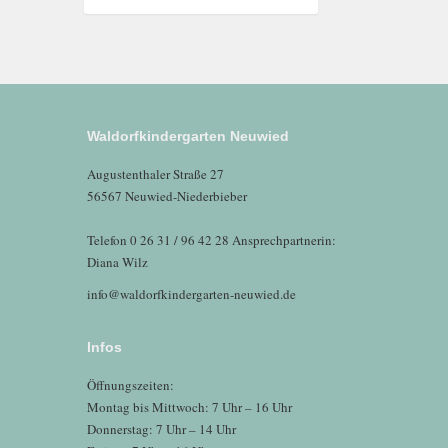
Waldorfkindergarten Neuwied
Augustenthaler Straße 27
56567 Neuwied-Niederbieber
Telefon 0 26 31 / 96 42 28 Ansprechpartnerin:
Diana Wilz
info@waldorfkindergarten-neuwied.de
Infos
Öffnungszeiten:
Montag bis Mittwoch: 7 Uhr – 16 Uhr
Donnerstag: 7 Uhr – 14 Uhr